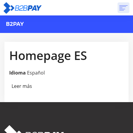
B2PAY
ACERCA DE
SOLUCIONES
BANCA VIRTUAL
PRICING
PREGUNTAS FRECUENTES
Homepage ES
EMPEZAR
Idioma
Español
Leer más
sobre Homepage ES