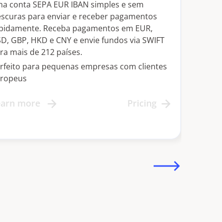
a conta SEPA EUR IBAN simples e sem
Aceit
escuras para enviar e receber pagamentos
conve
pidamente. Receba pagamentos em EUR,
euros
D, GBP, HKD e CNY e envie fundos via SWIFT
Usand
ra mais de 212 países.
você 
difere
rfeito para pequenas empresas com clientes
volati
ropeus
Lear
earn more
Pricing