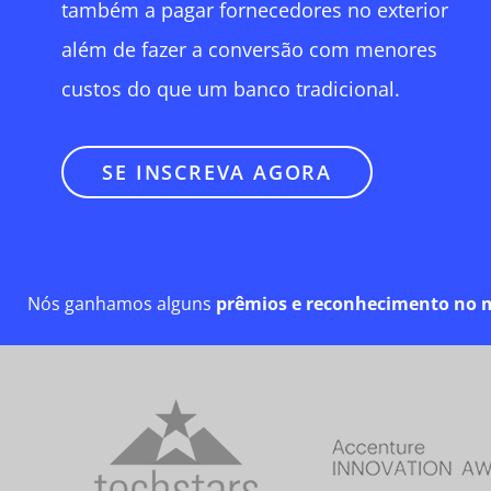
também a pagar fornecedores no exterior
além de fazer a conversão com menores
custos do que um banco tradicional.
SE INSCREVA AGORA
Nós ganhamos alguns
prêmios e reconhecimento no 