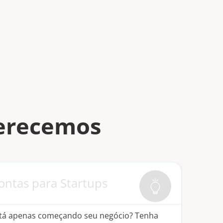
ferecemos
ontas para Startups
Pag
Cri
tá apenas começando seu negócio? Tenha