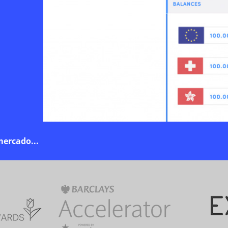
mercado
...