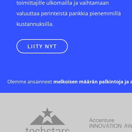
toimittajille ulkomailla ja vaihtamaan
valuuttaa perinteistä pankkia pienemmillä
kustannuksilla.
LIITY NYT
Olemme ansainneet
melkoisen määrän palkintoja ja 