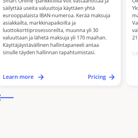
Smart Online -pankkitilillä voit vastaanottaa ja
Ol
säilyttää useita valuuttoja käyttäen yhtä
Yk
eurooppalaista IBAN-numeroa. Kerää maksuja
ma
asiakkailta, markkinapaikoilta ja
Va
luottokorttiprosessoreilta, muunna yli 30
va
valuuttaan ja lähetä maksuja yli 170 maahan.
21
Käyttäjäystävällinen hallintapaneeli antaa
sinulle täyden hallinnan tapahtumistasi.
L
Learn more
Pricing