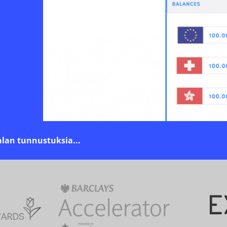
alan tunnustuksia
...