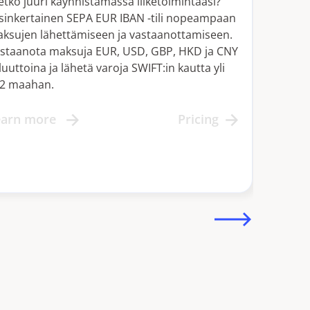
etko juuri käynnistämässä liiketoimintaasi?
Ota k
sinkertainen SEPA EUR IBAN -tili nopeampaan
lukien
ksujen lähettämiseen ja vastaanottamiseen.
Kortte
staanota maksuja EUR, USD, GBP, HKD ja CNY
Sociét
luuttoina ja lähetä varoja SWIFT:in kautta yli
asiaka
2 maahan.
hallin
API-in
kuin s
earn more
Pricing
Stripe
Lear