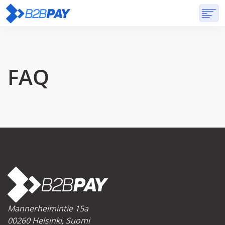
TIETOA
RATKAISUT
VIRTUAALIPANKKI
HINNOITTELU
VASTAUKSET
ALOITTAA
FAQ
Mannerheimintie 15a
00260 Helsinki, Suomi