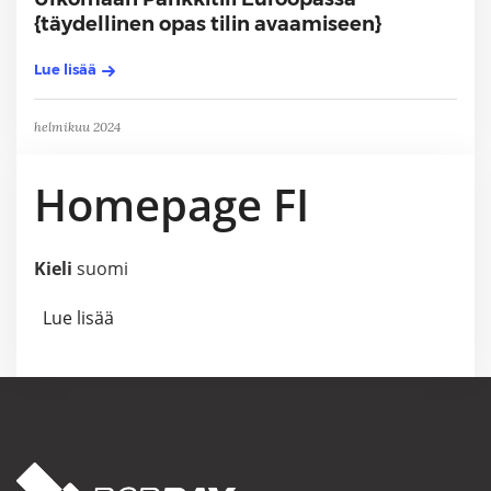
{täydellinen opas tilin avaamiseen}
Lue lisää
helmikuu 2024
Homepage FI
Kieli
suomi
Lue lisää
about Homepage FI