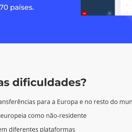
70 países.
as dificuldades?
transferências para a Europa e no resto do mu
a europeia como não-residente
em diferentes plataformas