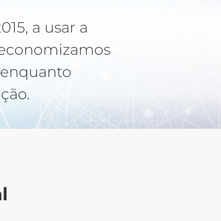
15, a usar a
o, economizamos
s enquanto
ação.
l
Usuários ilimitados
com muitas diferentes