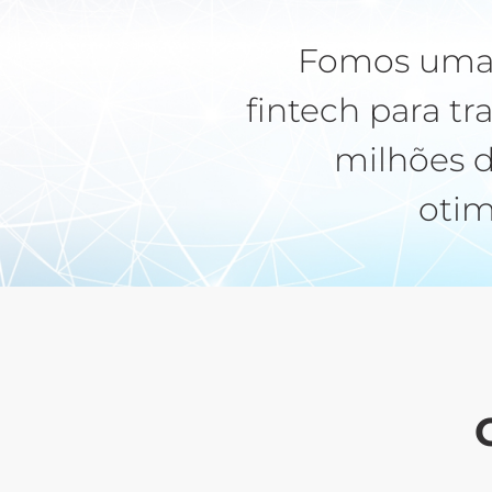
Fomos uma d
fintech para t
milhões d
otim