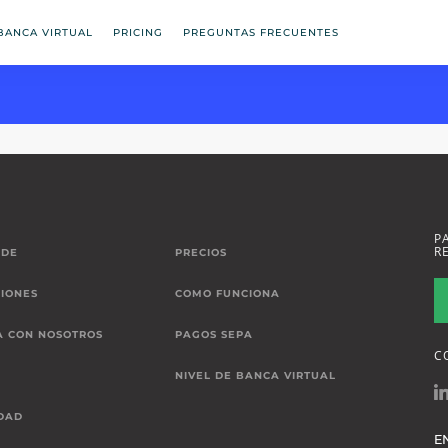
BANCA VIRTUAL
PRICING
PREGUNTAS FRECUENTES
P
R
 DE
PRECIOS
IONES
COMO FUNCIONA
A CON NOSOTROS
PAGOS SEPA
C
NIVEL DE BANCA VIRTUAL
DAD
E