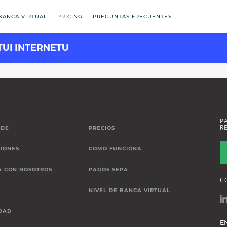
BANCA VIRTUAL
PRICING
PREGUNTAS FRECUENTES
TUI INTERNETU
P
R
 DE
PRECIOS
IONES
COMO FUNCIONA
A CON NOSOTROS
PAGOS SEPA
C
NIVEL DE BANCA VIRTUAL
DAD
E