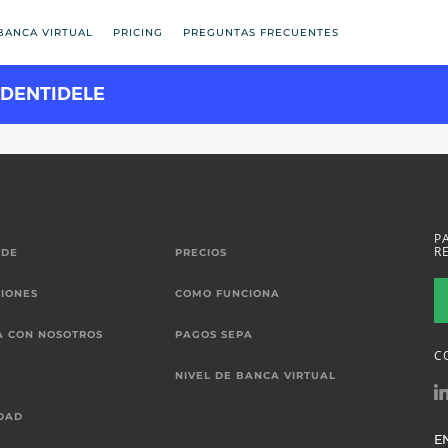
BANCA VIRTUAL
PRICING
PREGUNTAS FRECUENTES
IDENTIDELE
P
R
 DE
PRECIOS
IONES
COMO FUNCIONA
A CON NOSOTROS
PAGOS SEPA
C
NIVEL DE BANCA VIRTUAL
DAD
E