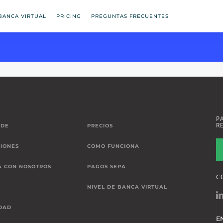
BANCA VIRTUAL
PRICING
PREGUNTAS FRECUENTES
P
R
 DE
PRECIOS
IONES
COMO FUNCIONA
A CON NOSOTROS
PAGOS SEPA
C
NIVEL DE BANCA VIRTUAL
DAD
E