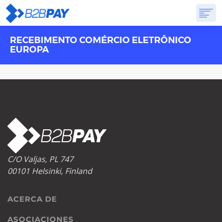
RECEBIMENTO COMÉRCIO ELETRÔNICO
ACERCA DE
SOLUCIONES
BANCA VIRTUAL
PRICING
EUROPA
PREGUNTAS FRECUENTES
EMPEZAR
C/O Valjas, PL 747
00101 Helsinki, Finland
ACERCA DE
ASOCIACIONES