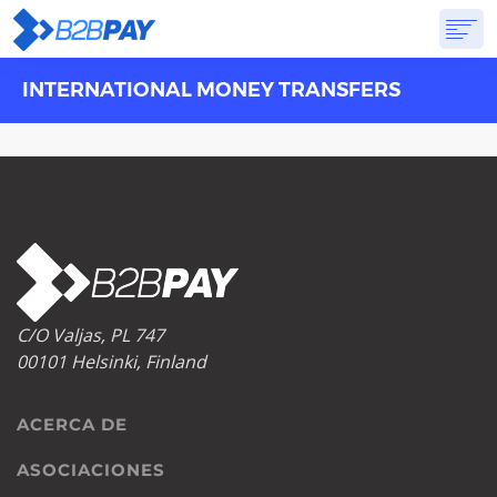
INTERNATIONAL MONEY TRANSFERS
ACERCA DE
SOLUCIONES
BANCA VIRTUAL
PRICING
PREGUNTAS FRECUENTES
EMPEZAR
C/O Valjas, PL 747
00101 Helsinki, Finland
ACERCA DE
ASOCIACIONES