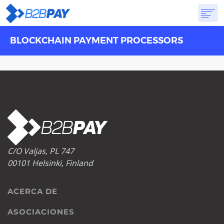
BLOCKCHAIN PAYMENT PROCESSORS
ACERCA DE
SOLUCIONES
BANCA VIRTUAL
PRICING
PREGUNTAS FRECUENTES
EMPEZAR
C/O Valjas, PL 747
00101 Helsinki, Finland
ACERCA DE
ASOCIACIONES