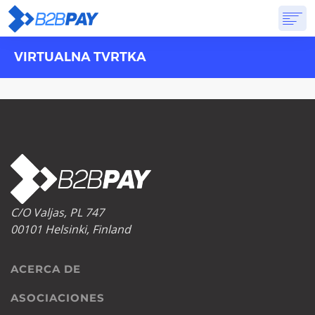
VIRTUALNA TVRTKA
ACERCA DE
SOLUCIONES
BANCA VIRTUAL
PRICING
PREGUNTAS FRECUENTES
EMPEZAR
C/O Valjas, PL 747
00101 Helsinki, Finland
ACERCA DE
ASOCIACIONES