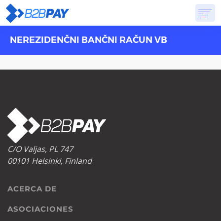
NEREZIDENČNI BANČNI RAČUN VB
ACERCA DE
SOLUCIONES
BANCA VIRTUAL
PRICING
PREGUNTAS FRECUENTES
EMPEZAR
C/O Valjas, PL 747
00101 Helsinki, Finland
ACERCA DE
ASOCIACIONES