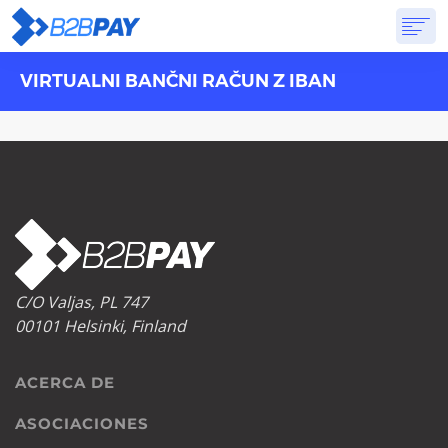
VIRTUALNI BANČNI RAČUN Z IBAN
ACERCA DE
SOLUCIONES
BANCA VIRTUAL
PRICING
PREGUNTAS FRECUENTES
EMPEZAR
C/O Valjas, PL 747
00101 Helsinki, Finland
ACERCA DE
ASOCIACIONES