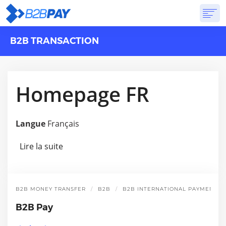
B2B TRANSACTION
A PROPOS DE
SOLUTIONS
BANQUE VIRTUELLE
TARIFS
RÉPONSES
CRÉER UN COMPTE
Homepage FR
Langue
Français
Lire la suite
de Homepage FR
B2B MONEY TRANSFER
B2B
B2B INTERNATIONAL PAYMENT
B2B Pay