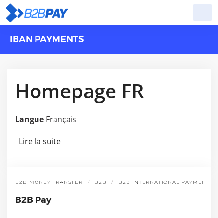
IBAN PAYMENTS
A PROPOS DE
SOLUTIONS
BANQUE VIRTUELLE
TARIFS
RÉPONSES
CRÉER UN COMPTE
Homepage FR
Langue
Français
Lire la suite
de Homepage FR
B2B MONEY TRANSFER
B2B
B2B INTERNATIONAL PAYMENT
B2B Pay