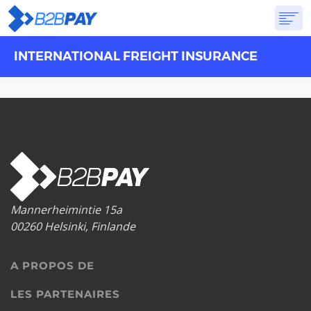
INTERNATIONAL FREIGHT INSURANCE
A PROPOS DE
SOLUTIONS
BANQUE VIRTUELLE
TARIFS
RÉPONSES
CRÉER UN COMPTE
Mannerheimintie 15a
00260 Helsinki, Finlande
A PROPOS DE
LES PARTENAIRES