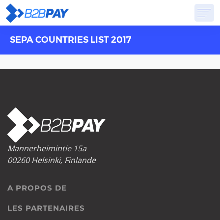
SEPA COUNTRIES LIST 2017
A PROPOS DE
SOLUTIONS
BANQUE VIRTUELLE
TARIFS
RÉPONSES
CRÉER UN COMPTE
Mannerheimintie 15a
00260 Helsinki, Finlande
A PROPOS DE
LES PARTENAIRES