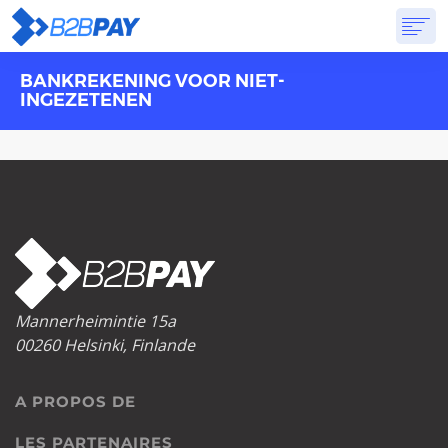
BANKREKENING VOOR NIET-
A PROPOS DE
SOLUTIONS
BANQUE VIRTUELLE
TARIFS
RÉPONSES
INGEZETENEN
CRÉER UN COMPTE
Mannerheimintie 15a
00260 Helsinki, Finlande
A PROPOS DE
LES PARTENAIRES