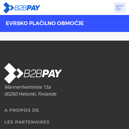
EVRSKO PLAČILNO OBMOČJE
A PROPOS DE
SOLUTIONS
BANQUE VIRTUELLE
TARIFS
RÉPONSES
CRÉER UN COMPTE
Mannerheimintie 15a
00260 Helsinki, Finlande
A PROPOS DE
LES PARTENAIRES