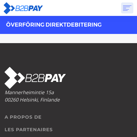
ÖVERFÖRING DIREKTDEBITERING
A PROPOS DE
SOLUTIONS
BANQUE VIRTUELLE
TARIFS
RÉPONSES
CRÉER UN COMPTE
Mannerheimintie 15a
00260 Helsinki, Finlande
A PROPOS DE
LES PARTENAIRES