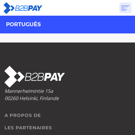
PORTUGUÊS
A PROPOS DE
SOLUTIONS
BANQUE VIRTUELLE
TARIFS
RÉPONSES
CRÉER UN COMPTE
Mannerheimintie 15a
00260 Helsinki, Finlande
A PROPOS DE
LES PARTENAIRES