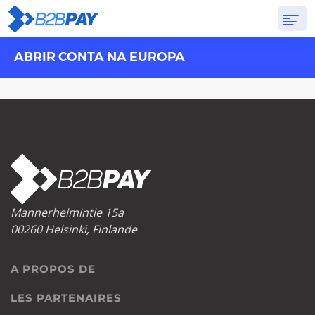
ABRIR CONTA NA EUROPA
A PROPOS DE
SOLUTIONS
BANQUE VIRTUELLE
TARIFS
RÉPONSES
CRÉER UN COMPTE
Mannerheimintie 15a
00260 Helsinki, Finlande
A PROPOS DE
LES PARTENAIRES