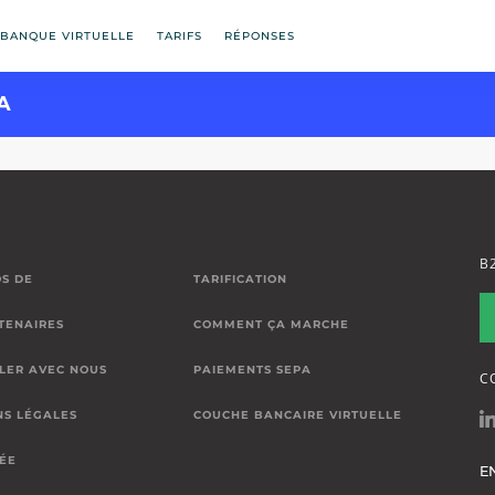
BANQUE VIRTUELLE
TARIFS
RÉPONSES
A
B
S DE
TARIFICATION
TENAIRES
COMMENT ÇA MARCHE
LER AVEC NOUS
PAIEMENTS SEPA
C
NS LÉGALES
COUCHE BANCAIRE VIRTUELLE
VÉE
E