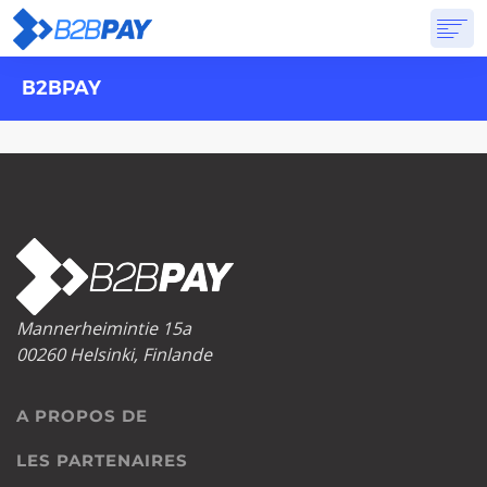
B2BPAY
A PROPOS DE
SOLUTIONS
BANQUE VIRTUELLE
TARIFS
RÉPONSES
CRÉER UN COMPTE
Mannerheimintie 15a
00260 Helsinki, Finlande
A PROPOS DE
LES PARTENAIRES