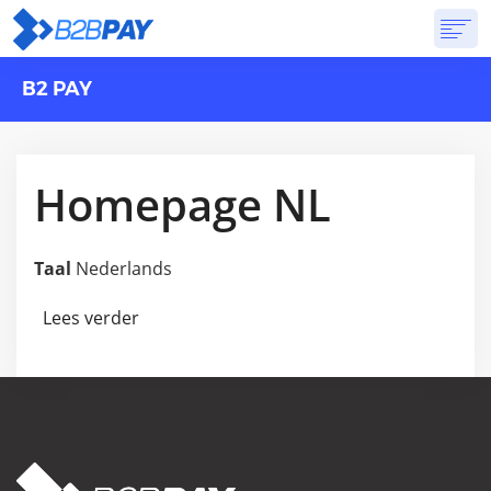
B2 PAY
OVER ONS
DIENSTEN
VIRTUELE BANK
PRIJSSTELLING
ANTWOORDEN
AANVANG
Homepage NL
Taal
Nederlands
Lees verder
over Homepage NL