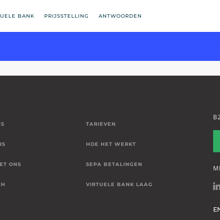
TUELE BANK
PRIJSSTELLING
ANTWOORDEN
B
NS
TARIEVEN
RS
HOE HET WERKT
ET ONS
SEPA BETALINGEN
M
CH
VIRTUELE BANK LAAG
E