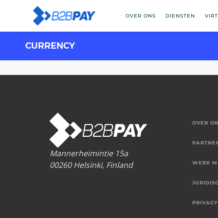
OVER ONS
DIENSTEN
VIR
CURRENCY
OVER O
PARTNE
Mannerheimintie 15a
00260 Helsinki, Finland
WERK M
JURIDIS
PRIVACY