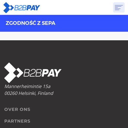
ZGODNOŚĆ Z SEPA
OVER ONS
DIENSTEN
VIRTUELE BANK
PRIJSSTELLING
ANTWOORDEN
AANVANG
Mannerheimintie 15a
00260 Helsinki, Finland
OVER ONS
PARTNERS