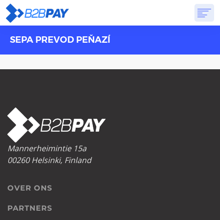
SEPA PREVOD PEŇAZÍ
OVER ONS
DIENSTEN
VIRTUELE BANK
PRIJSSTELLING
ANTWOORDEN
AANVANG
Mannerheimintie 15a
00260 Helsinki, Finland
OVER ONS
PARTNERS