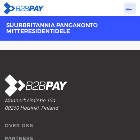
SUURBRITANNIA PANGAKONTO
OVER ONS
DIENSTEN
VIRTUELE BANK
PRIJSSTELLING
ANTWOORDEN
MITTERESIDENTIDELE
AANVANG
Mannerheimintie 15a
00260 Helsinki, Finland
OVER ONS
PARTNERS