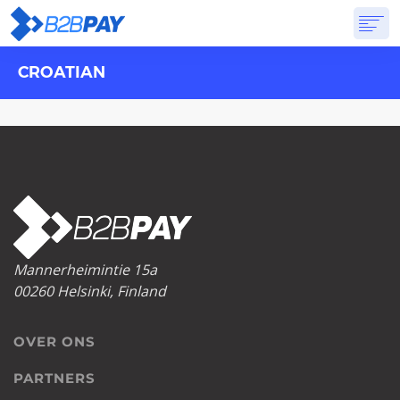
CROATIAN
OVER ONS
DIENSTEN
VIRTUELE BANK
PRIJSSTELLING
ANTWOORDEN
AANVANG
Mannerheimintie 15a
00260 Helsinki, Finland
OVER ONS
PARTNERS