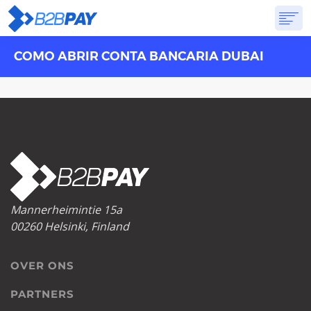
COMO ABRIR CONTA BANCARIA DUBAI
OVER ONS
DIENSTEN
VIRTUELE BANK
PRIJSSTELLING
ANTWOORDEN
AANVANG
Mannerheimintie 15a
00260 Helsinki, Finland
OVER ONS
PARTNERS