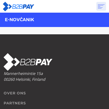
E-NOVČANIK
OVER ONS
DIENSTEN
VIRTUELE BANK
PRIJSSTELLING
ANTWOORDEN
AANVANG
Mannerheimintie 15a
00260 Helsinki, Finland
OVER ONS
PARTNERS