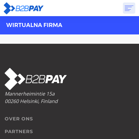
WIRTUALNA FIRMA
OVER ONS
DIENSTEN
VIRTUELE BANK
PRIJSSTELLING
ANTWOORDEN
AANVANG
Mannerheimintie 15a
00260 Helsinki, Finland
OVER ONS
PARTNERS