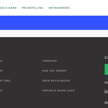
TUELE BANK
PRIJSSTELLING
ANTWOORDEN
B
NS
TARIEVEN
RS
HOE HET WERKT
ET ONS
SEPA BETALINGEN
M
CH
VIRTUELE BANK LAAG
E