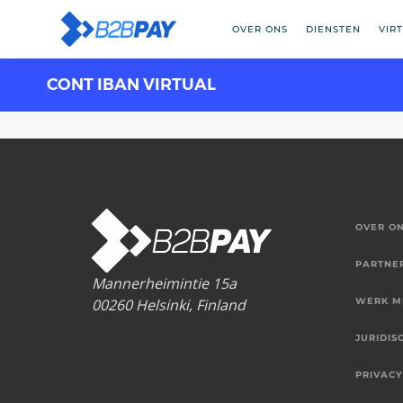
OVER ONS
DIENSTEN
VIR
CONT IBAN VIRTUAL
OVER O
PARTNE
Mannerheimintie 15a
00260 Helsinki, Finland
WERK M
JURIDIS
PRIVACY