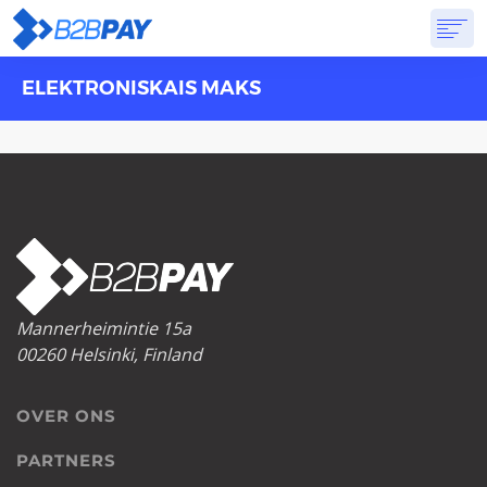
ELEKTRONISKAIS MAKS
OVER ONS
DIENSTEN
VIRTUELE BANK
PRIJSSTELLING
ANTWOORDEN
AANVANG
Mannerheimintie 15a
00260 Helsinki, Finland
OVER ONS
PARTNERS