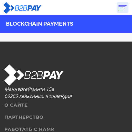
BLOCKCHAIN PAYMENTS
О САЙТЕ
РЕШЕНИЯ
ВИРТУАЛЬНЫЙ БАНК
PRICING
ОТВЕТЫ
НАЧАТЬ
Маннергейминти 15а
00260 Хельсинки, Финляндия
О САЙТЕ
ПАРТНЕРСТВО
РАБОТАТЬ С НАМИ