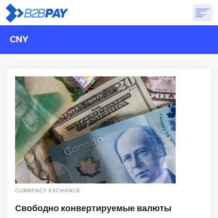
CNY
О САЙТЕ
РЕШЕНИЯ
ВИРТУАЛЬНЫЙ БАНК
PRICING
ОТВЕТЫ
НАЧАТЬ
CURRENCY EXCHANGE
Свободно конвертируемые валюты