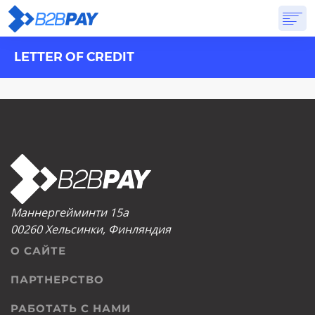
LETTER OF CREDIT
О САЙТЕ
РЕШЕНИЯ
ВИРТУАЛЬНЫЙ БАНК
PRICING
ОТВЕТЫ
НАЧАТЬ
Маннергейминти 15а
00260 Хельсинки, Финляндия
О САЙТЕ
ПАРТНЕРСТВО
РАБОТАТЬ С НАМИ