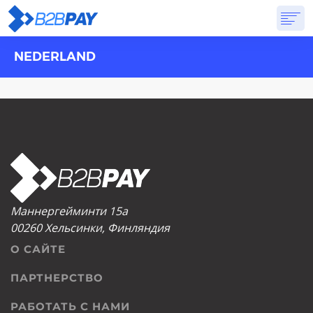
NEDERLAND
О САЙТЕ
РЕШЕНИЯ
ВИРТУАЛЬНЫЙ БАНК
PRICING
ОТВЕТЫ
НАЧАТЬ
Маннергейминти 15а
00260 Хельсинки, Финляндия
О САЙТЕ
ПАРТНЕРСТВО
РАБОТАТЬ С НАМИ