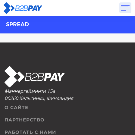
SPREAD
О САЙТЕ
РЕШЕНИЯ
ВИРТУАЛЬНЫЙ БАНК
PRICING
ОТВЕТЫ
НАЧАТЬ
Маннергейминти 15а
00260 Хельсинки, Финляндия
О САЙТЕ
ПАРТНЕРСТВО
РАБОТАТЬ С НАМИ