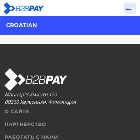
CROATIAN
О САЙТЕ
РЕШЕНИЯ
ВИРТУАЛЬНЫЙ БАНК
PRICING
ОТВЕТЫ
НАЧАТЬ
Маннергейминти 15а
00260 Хельсинки, Финляндия
О САЙТЕ
ПАРТНЕРСТВО
РАБОТАТЬ С НАМИ