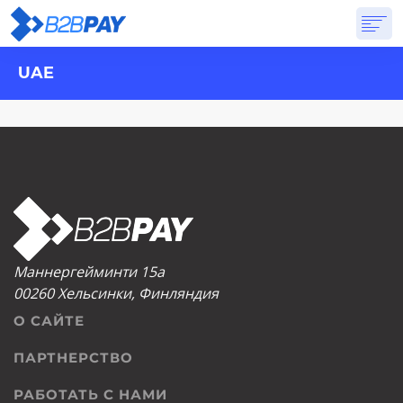
UAE
О САЙТЕ
РЕШЕНИЯ
ВИРТУАЛЬНЫЙ БАНК
PRICING
ОТВЕТЫ
НАЧАТЬ
Маннергейминти 15а
00260 Хельсинки, Финляндия
О САЙТЕ
ПАРТНЕРСТВО
РАБОТАТЬ С НАМИ