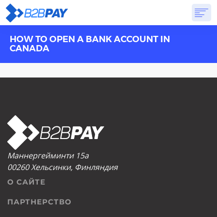
HOW TO OPEN A BANK ACCOUNT IN
О САЙТЕ
РЕШЕНИЯ
ВИРТУАЛЬНЫЙ БАНК
PRICING
ОТВЕТЫ
CANADA
НАЧАТЬ
Маннергейминти 15а
00260 Хельсинки, Финляндия
О САЙТЕ
ПАРТНЕРСТВО