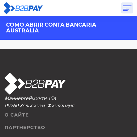
COMO ABRIR CONTA BANCARIA
О САЙТЕ
РЕШЕНИЯ
ВИРТУАЛЬНЫЙ БАНК
PRICING
ОТВЕТЫ
AUSTRALIA
НАЧАТЬ
Маннергейминти 15а
00260 Хельсинки, Финляндия
О САЙТЕ
ПАРТНЕРСТВО