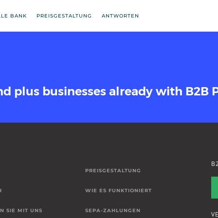
LLE BANK
PREISGESTALTUNG
ANTWORTEN
nd plus businesses already with B2B 
B
PREISGESTALTUNG
R
WIE ES FUNKTIONIERT
N SIE MIT UNS
SEPA-ZAHLUNGEN
V