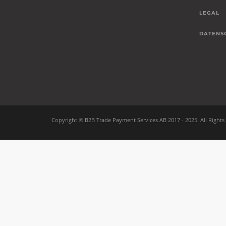
LEGAL
DATENS
Copyright ©
B2B Trade Payment Services AB
2017 - 2025.
All Rights