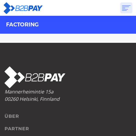
FACTORING
ÜBER
LÖSUNGEN
VIRTUELLE BANK
PREISGESTALTUNG
ANTWORTEN
ANMELDUNG
Mannerheimintie 15a
00260 Helsinki, Finnland
ÜBER
PARTNER