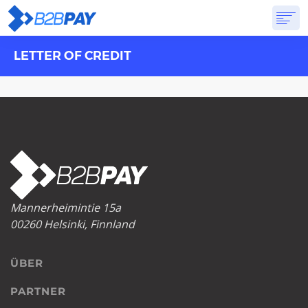
LETTER OF CREDIT
ÜBER
LÖSUNGEN
VIRTUELLE BANK
PREISGESTALTUNG
ANTWORTEN
ANMELDUNG
Mannerheimintie 15a
00260 Helsinki, Finnland
ÜBER
PARTNER